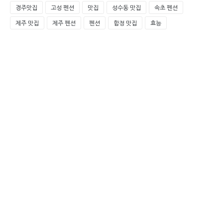
경주맛집
고성 펜션
맛집
성수동 맛집
속초 펜션
제주 맛집
제주 펜션
펜션
합정 맛집
효능