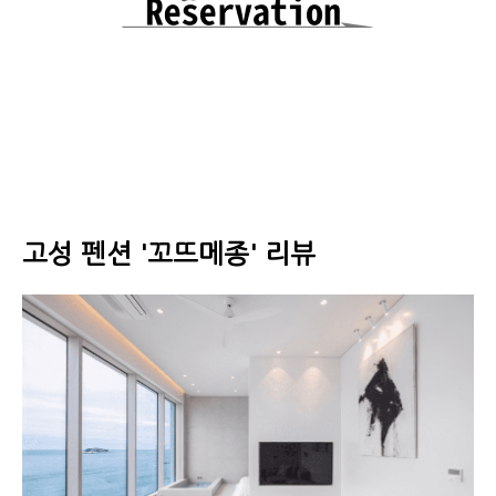
고성 펜션 '꼬뜨메종' 리뷰